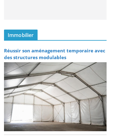
Immobilier
Réussir son aménagement temporaire avec
des structures modulables