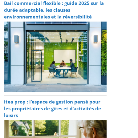
Bail commercial flexible : guide 2025 sur la
durée adaptable, les clauses
environnementales et la réversibilité
itea prop : l’espace de gestion pensé pour
les propriétaires de gîtes et d’activités de
loisirs