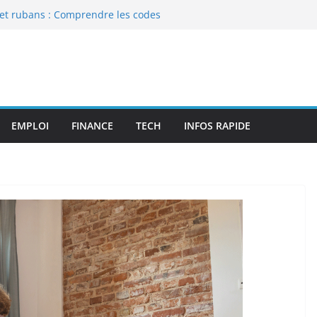
s et rubans : Comprendre les codes
elles
épart mémorable : les étapes à ne
ttribution d’un marché public ?
 pas cassée, c’est votre liste qui l’est
 pour alléger ses mensualités
EMPLOI
FINANCE
TECH
INFOS RAPIDE